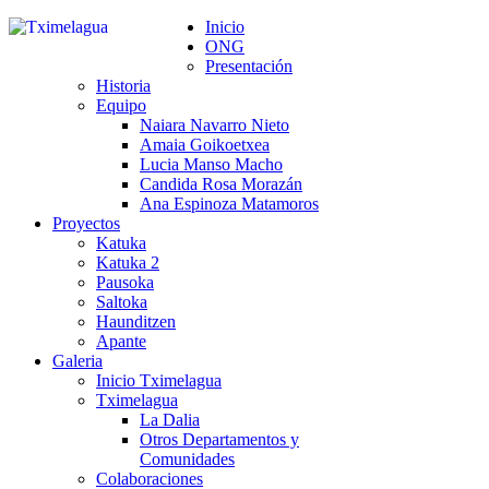
Inicio
ONG
Presentación
Historia
Equipo
Naiara Navarro Nieto
Amaia Goikoetxea
Lucia Manso Macho
Candida Rosa Morazán
Ana Espinoza Matamoros
Proyectos
Katuka
Katuka 2
Pausoka
Saltoka
Haunditzen
Apante
Galeria
Inicio Tximelagua
Tximelagua
La Dalia
Otros Departamentos y
Comunidades
Colaboraciones