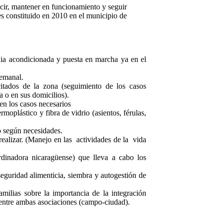
ecir, mantener en funcionamiento y seguir
es constituido en 2010 en el municipio de
lia acondicionada y puesta en marcha ya en el
semanal.
citados de la zona (seguimiento de los casos
a o en sus domicilios).
n los casos necesarios
moplástico y fibra de vidrio (asientos, férulas,
o según necesidades.
realizar. (Manejo en las actividades de la vida
rdinadora nicaragüense) que lleva a cabo los
 seguridad alimenticia, siembra y autogestión de
milias sobre la importancia de la integración
s entre ambas asociaciones (campo-ciudad).