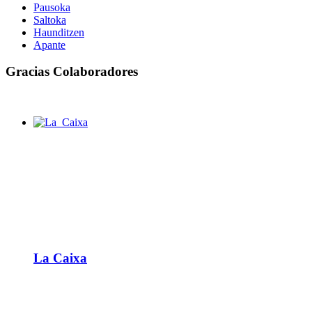
Pausoka
Saltoka
Haunditzen
Apante
Gracias Colaboradores
La Caixa