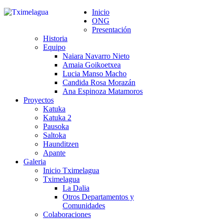
Inicio
ONG
Presentación
Historia
Equipo
Naiara Navarro Nieto
Amaia Goikoetxea
Lucia Manso Macho
Candida Rosa Morazán
Ana Espinoza Matamoros
Proyectos
Katuka
Katuka 2
Pausoka
Saltoka
Haunditzen
Apante
Galeria
Inicio Tximelagua
Tximelagua
La Dalia
Otros Departamentos y
Comunidades
Colaboraciones