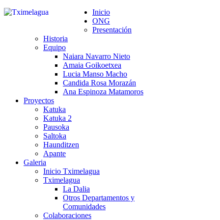
Inicio
ONG
Presentación
Historia
Equipo
Naiara Navarro Nieto
Amaia Goikoetxea
Lucia Manso Macho
Candida Rosa Morazán
Ana Espinoza Matamoros
Proyectos
Katuka
Katuka 2
Pausoka
Saltoka
Haunditzen
Apante
Galeria
Inicio Tximelagua
Tximelagua
La Dalia
Otros Departamentos y
Comunidades
Colaboraciones