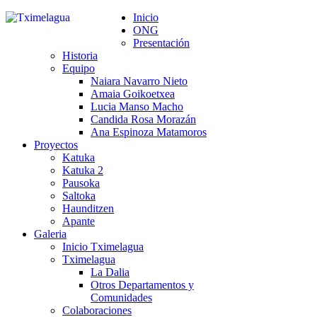
Inicio
ONG
Presentación
Historia
Equipo
Naiara Navarro Nieto
Amaia Goikoetxea
Lucia Manso Macho
Candida Rosa Morazán
Ana Espinoza Matamoros
Proyectos
Katuka
Katuka 2
Pausoka
Saltoka
Haunditzen
Apante
Galeria
Inicio Tximelagua
Tximelagua
La Dalia
Otros Departamentos y
Comunidades
Colaboraciones